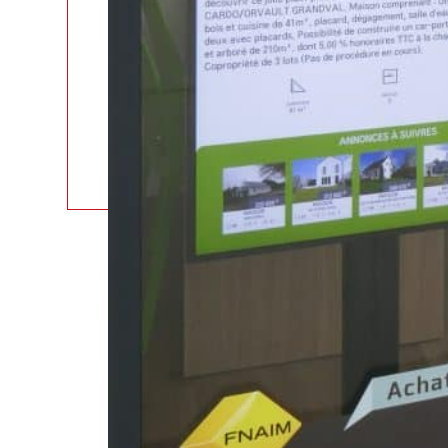
Vous pouvez ainsi adapter la devan
immobilière ou de votre cabinet de
fonction de vos besoins du moment
Vous pouvez
habiller les écrans d
Videowall avec vos contenus exclu
votre affichage dans notre librairie
FAITES 
POU