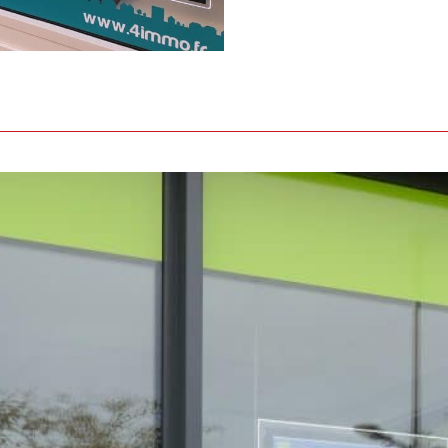
LAY
ion
des contenus de
 permet de mettre
x mandats.
La gestion
 directement sur votre
logiciel Visible