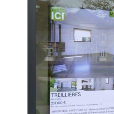
2 – VERYBRIGHT
L’écran Verybright est
un écran Ful
à orientation réglable
. Ce dispositif
premier écran de 4000 candelas, une
qui lui permet de rester parfaiteme
un fort ensoleillement.
Le Verybright dispose aussi d’un ca
d’
ajuster automatiquement la lumino
consommation d’énergie
et donc la 
3 – VIDEOWALL
Videowall est un
système permettan
écrans LCD
afin d’obtenir un affich
sur-mesure.