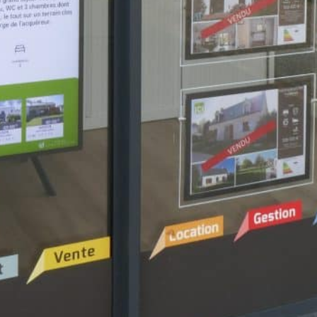
ture de votre agence
 recrutement en
.
u système VM
sifs
ou sélectionner
 média en ligne.
LE CHOIX DU PRÉSENTOIR 
R VOTRE AFFICHAGE DYNAM