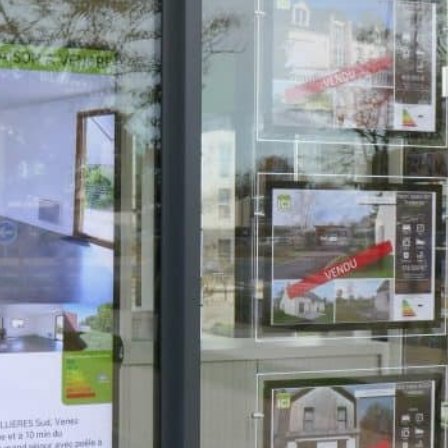
l HD, haute luminosité
 d’affichage est le
 luminosité très forte
nt visible même avec
pteur lui permettant
sité afin de réduire la
facture d’électricité.
t d’assembler vos
age haute définition