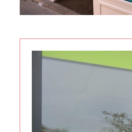
1 – VISIBLE DISP
La
solution logicielle d’administrat
votre affichage dynamique.
La gestion simple et intuitive vous
rapidement en vitrine vos nouveau
de l’affichage de vos écrans se fait
smartphone
ou votre tablette via le 
Display.