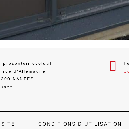
Un interlocuteur dédié qui vous
accompagne dans votre projet
 présentoir evolutif
Té
0 rue d’Allemagne
C
4300
NANTES
rance
 SITE
CONDITIONS D’UTILISATION