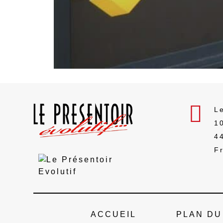
Des produits de qualités
sélectionnés en fonction de vos
besoins
Le
1
4
F
ACCUEIL
PLAN DU