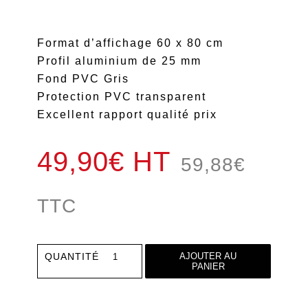
Format d’affichage 60 x 80 cm
Profil aluminium de 25 mm
Fond PVC Gris
Protection PVC transparent
Excellent rapport qualité prix
49,90€ HT
59,88
€
TTC
quantité
QUANTITÉ
AJOUTER AU
PANIER
de
Cadre
Clic