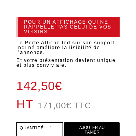
POUR UN AFFICHAGE QUI NE
RAPPELLE PAS CELUI DE VOS
VOISINS
Le Porte Affiche led sur son support
incliné améliore la lisibilité de
l’annonce.
Et votre présentation devient unique
et plus conviviale.
142,50€
HT
171,00
€
TTC
quantité
QUANTITÉ
AJOUTER AU
PANIER
de